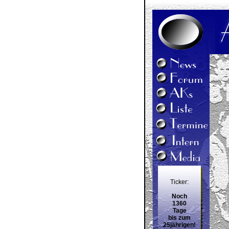
Ticker:
Noch
1360
Tage
bis zum
25jährigen!