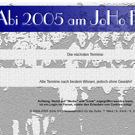
Die nächsten Termine:
Alle Termine nach bestem Wissen, jedoch ohne Gewähr!
Achtung: Damit auf "Media" und "Liste" zugegriffen werden kann,
ist ein Login im Forum, sowie das Erlauben von Cookies nötig!
© 2004-2005 JoHo KS | Verantwortlich für die Seite: T. Wied / A. Köck / S. 