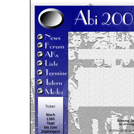
Ticker:
Noch
1360
Achtung: Da
Tage
ist ein Lo
bis zum
© 2004-2005 JoHo K
25jährigen!